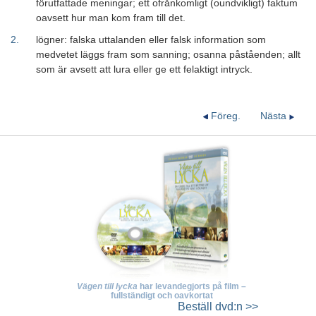
förutfattade meningar; ett ofrånkomligt (oundvikligt) faktum
oavsett hur man kom fram till det.
2
.
lögner: falska uttalanden eller falsk information som
medvetet läggs fram som sanning; osanna påståenden; allt
som är avsett att lura eller ge ett felaktigt intryck.
Föreg.
Nästa
Vägen till lycka
har levandegjorts på film –
fullständigt och oavkortat
Beställ
dvd:n >>