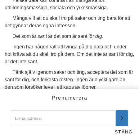
Falska data kan komma från många källor:
utbildningsmässiga, sociala och yrkesmässiga.
Många vill att du skall tro på saker och ting bara för att
det gynnar deras egna intressen.
Det som är
sant
är det som är sant för
dig
.
Ingen har någon rätt att tvinga på dig data och under
hot kräva att du skall tro på dem. Om det inte är sant för dig,
är det inte sant.
Tänk själv igenom saker och ting, acceptera det som är
sant för dig, och förkasta resten. Ingen är olyckligare än
den som försöker leva i ett kaos av lögner.
2
7-1. SÄG INGA SKADLIGA LÖGNER.
Prenumerera
Skadliga lögner är frukten av rädsla, illvilja och
avundsjuka. Det kan driva människor till desperata
handlingar. Det kan förstöra liv. Det skapar en slags fälla i
vilken både den som ljuger och den som utsätts för lögnen
STÄNG
kan falla. Följden kan bli mellanmänskligt och socialt kaos.