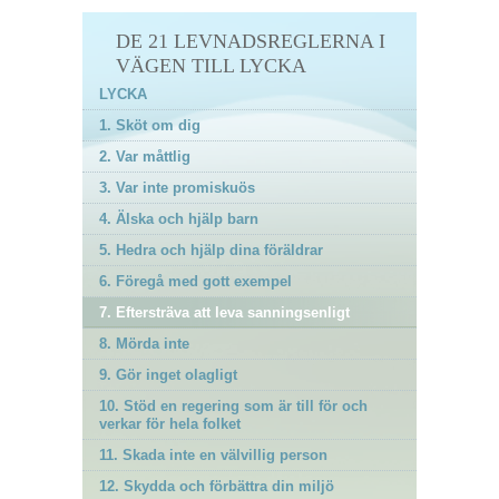
DE 21 LEVNADSREGLERNA I
VÄGEN TILL LYCKA
LYCKA
1. Sköt om dig
2. Var måttlig
3. Var inte promiskuös
4. Älska och hjälp barn
5. Hedra och hjälp dina föräldrar
6. Föregå med gott exempel
7. Eftersträva att leva sanningsenligt
8. Mörda inte
9. Gör inget olagligt
10. Stöd en regering som är till för och
verkar för hela folket
11. Skada inte en välvillig person
12. Skydda och förbättra din miljö