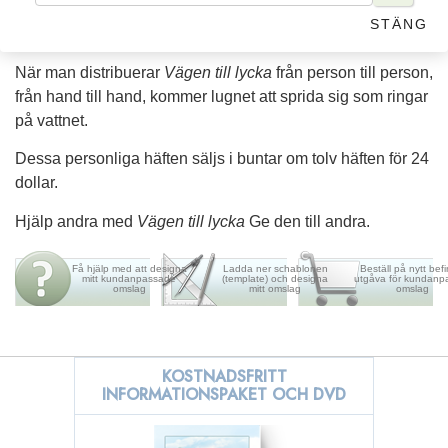
häften för massdistribution till skolor, samhällen eller
STÄNG
länder.
När man distribuerar
Vägen till lycka
från person till person,
från hand till hand, kommer lugnet att sprida sig som ringar
på vattnet.
Dessa personliga häften säljs i buntar om tolv häften för 24
dollar.
Hjälp andra med
Vägen till lycka
Ge den till andra.
Få hjälp med att designa
Ladda ner schablonen
Beställ på nytt befin
mitt kundanpassade
(template) och designa
utgåva för kundanp
omslag
mitt omslag
omslag
KOSTNADSFRITT
INFORMATIONSPAKET OCH DVD