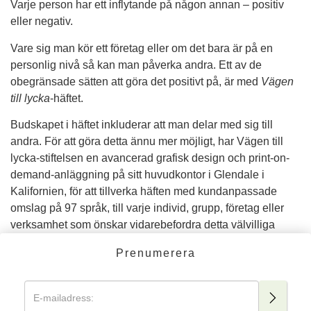
Varje person har ett inflytande på någon annan – positiv
eller negativ.
Vare sig man kör ett företag eller om det bara är på en
personlig nivå så kan man påverka andra. Ett av de
obegränsade sätten att göra det positivt på, är med
Vägen
till lycka
-häftet.
Budskapet i häftet inkluderar att man delar med sig till
andra. För att göra detta ännu mer möjligt, har Vägen till
lycka-stiftelsen en avancerad grafisk design och print-on-
demand-anläggning på sitt huvudkontor i Glendale i
Kalifornien, för att tillverka häften med kundanpassade
omslag på 97 språk, till varje individ, grupp, företag eller
verksamhet som önskar vidarebefordra detta välvilliga
budskap.
Prenumerera
Vägen till lycka-stiftelsen tillhandahåller även rätten till
reproduktion för företag, institutioner eller verksamheter
som önskar trycka stora kvantiteter av
Vägen till lycka
-