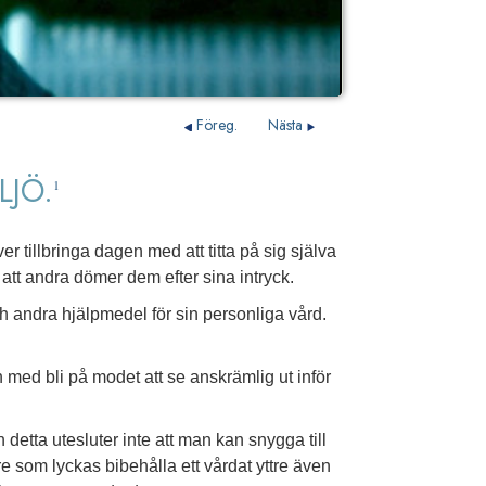
Föreg.
Nästa
LJÖ.
1
r tillbringa dagen med att titta på sig själva
 att andra dömer dem efter sina intryck.
och andra hjälpmedel för sin personliga vård.
ch med bli på modet att se anskrämlig ut inför
detta utesluter inte att man kan snygga till
re som lyckas bibehålla ett vårdat yttre även