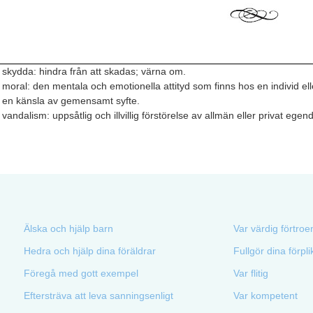
skydda: hindra från att skadas; värna om.
moral: den mentala och emotionella attityd som finns hos en individ ell
en känsla av gemensamt syfte.
vandalism: uppsåtlig och illvillig förstörelse av allmän eller privat egen
Älska och hjälp barn
Var värdig förtro
Hedra och hjälp dina föräldrar
Fullgör dina förpli
Föregå med gott exempel
Var flitig
Eftersträva att leva sanningsenligt
Var kompetent