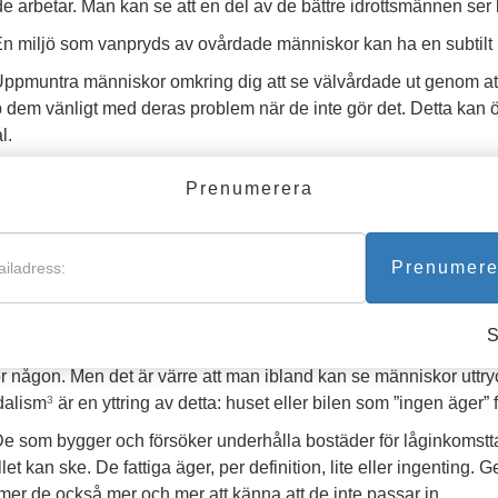
de arbetar. Man kan se att en del av de bättre idrottsmännen ser br
n miljö som vanpryds av ovårdade människor kan ha en subtilt
ppmuntra människor omkring dig att se välvårdade ut genom at
p dem vänligt med deras problem när de inte gör det. Detta kan 
l.
2. TA HAND OM DIN EGEN MILJÖ.
Prenumerera
är människor missköter sina ägodelar och personliga områden, kan
är människor tycks vara oförmögna att sköta om sina egna sake
er att de faktiskt inte hör hemma där och egentligen inte äger s
Prenumere
små var förknippade med alltför många förmaningar och förbehål
r föräldrarna. Och de kände sig möjligtvis inte välkomna.
ådana personers ägodelar, rum, arbetsplatser och fordon visar t
hör någon. Men det är värre att man ibland kan se människor uttry
alism
är en yttring av detta: huset eller bilen som ”ingen äger” 
3
e som bygger och försöker underhålla bostäder för låginkomsttag
llet kan ske. De fattiga äger, per definition, lite eller ingenting.
er de också mer och mer att känna att de inte passar in.