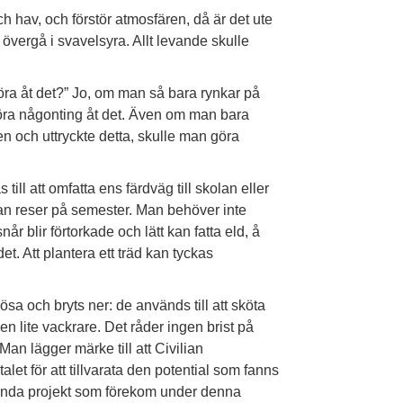
h hav, och förstör atmosfären, då är det ute
övergå i svavelsyra. Allt levande skulle
öra åt det?” Jo, om man så bara rynkar på
öra någonting åt det. Även om man bara
en och uttryckte detta, skulle man göra
ll att omfatta ens färdväg till skolan eller
man reser på semester. Man behöver inte
når blir förtorkade och lätt kan fatta eld, å
. Att plantera ett träd kan tyckas
ösa och bryts ner: de används till att sköta
en lite vackrare. Det råder ingen brist på
an lägger märke till att Civilian
et för att tillvarata den potential som fanns
t enda projekt som förekom under denna