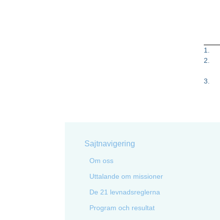
1
.
2
.
3
.
Sajtnavigering
Om oss
Uttalande om missioner
De 21 levnadsreglerna
Program och resultat