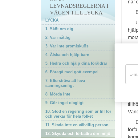
när 
gjorde mot dig
LEVNADSREGLERNA I
20. Försök behandla andra
E
VÄGEN TILL LYCKA
på samma sätt som du
LYCKA
U
skulle vilja att de
1. Sköt om dig
behandlade dig
hjäl
mora
2. Var måttlig
21. Blomstra och lyckas
12-
3. Var inte promiskuös
Epilog
N
4. Älska och hjälp barn
5. Hedra och hjälp dina föräldrar
N
känn
6. Föregå med gott exempel
var 
7. Eftersträva att leva
sanningsenligt
elle
8. Mörda inte
S
9. Gör inget olagligt
till
Vand
10. Stöd en regering som är till för
och verkar för hela folket
D
11. Skada inte en välvillig person
förfa
12. Skydda och förbättra din miljö
komm