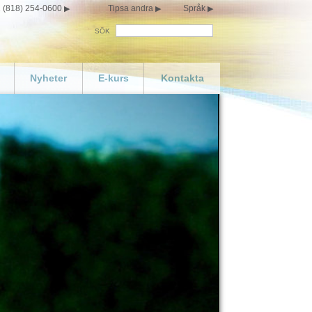
 (818) 254-0600
Tipsa andra
Språk
SÖK
Nyheter
E-kurs
Kontakta
passa din egen
ll lycka
materialet
ner
y
eo