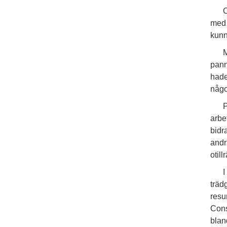
O
med 
kunn
M
pann
hade
någo
P
arbe
bidra
andr
otil
I
träd
resu
Cons
blan