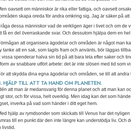
en oavsett om människor är rika eller fattiga, och oavsett orsa
områden skapa oreda för andra omkring sig. Jag är säker på a
råga dessa människor vad de verkligen äger i livet och om de 
tt få en del överraskande svar. Och dessutom hjälpa dem en hel 
örmågan att organisera ägodelar och områden är något man kan 
y tanke att en sak, som tagits fram och använts, bör läggas tillb
 vissa spenderar halva sin tid på att bara leta efter saker och tin
 form av snabbare utfört arbete: det är inte slöseri med tid som vis
ör att skydda dina egna ägodelar och områden, se till att andra
3. HJÄLP TILL ATT TA HAND OM PLANETEN.
dén att man är medansvarig för denna planet och att man kan och 
igt stor, och för vissa, helt overklig. Men idag kan det som hände
gset, inverka på vad som händer i ditt eget hem.
ed hjälp av rymdsonder som skickats till Venus har det nyligen 
ämras till en punkt där den inte längre kan understödja liv. Och
livstid.