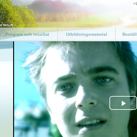
+1
Program och resultat
Utbildningsmaterial
Beställ
Introduktion
Välkommen utbildare, lärare
Kundan
och pedagoger
Vägen ti
Företagsprogram
Resurspaket för utbildare
Beställ 
Program för kriminalvårdare
Nedladdning av
Donatio
Program för polisen
utbildarhandledningen
Krisområden
Skolresultat
Myndigheter
Samhällsgrupper
Föräldrar
Pla
Föregå med gott exempel
Vid
Framgångsberättelser runt
om i världen