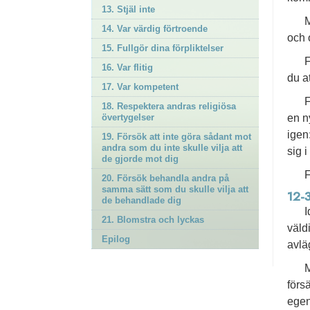
13. Stjäl inte
M
14. Var värdig förtroende
och 
15. Fullgör dina förpliktelser
F
16. Var flitig
du a
17. Var kompetent
F
18. Respektera andras religiösa
en n
övertygelser
igen:
19. Försök att inte göra sådant mot
andra som du inte skulle vilja att
sig i
de gjorde mot dig
F
20. Försök behandla andra på
samma sätt som du skulle vilja att
12-
de behandlade dig
I
21. Blomstra och lyckas
väld
Epilog
avlä
M
förs
egen 