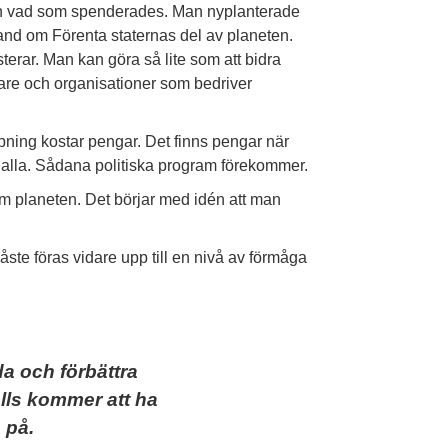
än vad som spenderades. Man nyplanterade
and om Förenta staternas del av planeten.
terar. Man kan göra så lite som att bidra
dare och organisationer som bedriver
mpning kostar pengar. Det finns pengar när
ar alla. Sådana politiska program förekommer.
 om planeten. Det börjar med idén att man
åste föras vidare upp till en nivå av förmåga
da och förbättra
alls kommer att ha
 på.