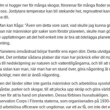
m vi hugger ner för många skogar, förorenar för många floder oc
oss. Jordytans temperatur kan bli stekande het, regnvattnet kan 
a dö.
an kan fråga: ”Även om detta vore sant, vad skulle jag kunna g
an när människor gör saker som förstör planeten, skulle man g
 uppfattningen att det helt enkelt inte är bra att ödelägga planet
nting.
lanetens omvårdnad börjar framför ens egen dörr. Detta utvidgas ti
tet. Det omfattar sådana platser där man har picknick eller dit 
 till nedskräpning av naturen och vattentillgångarna, och till att s
a sidan kan man, när man har en stund över, göra någonting åt det
lräckligt, men det är ändå någonting.
 en del länder sitter inte gamla människor och arbetslösa sysslol
gårdar, parker och skogar, till att plocka upp skräp och göra värld
rser för att ta hand om planeten. Dessa förbises huvudsakligen. M
ervation Corps i Förenta staterna, som organiserades på 1930-tal
d arbetslösa officerare och ungdomar, var ett av få, om inte de