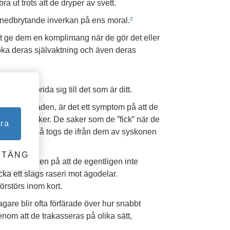
a ut trots att de dryper av svett.
 nedbrytande inverkan på ens moral.
2
t ge dem en komplimang när de gör det eller
öka deras självaktning och även deras
 det sprida sig till det som är ditt.
r och områden, är det ett symptom på att de
ina egna saker. De saker som de ”fick” när de
ra
l eller också togs de ifrån dem av syskonen
STÄNG
ydliga tecken på att de egentligen inte
cka ett slags raseri mot ägodelar.
förstörs inom kort.
are blir ofta förfärade över hur snabbt
 Genom att de trakasseras på olika sätt,