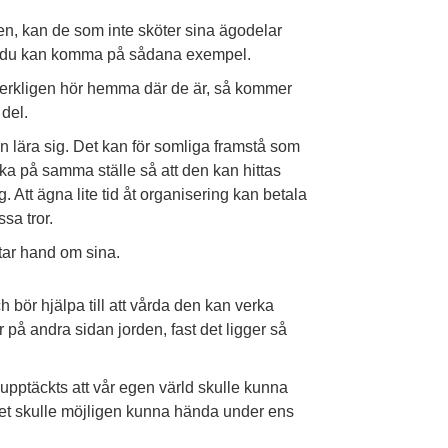
ken, kan de som inte sköter sina ägodelar
tt du kan komma på sådana exempel.
verkligen hör hemma där de är, så kommer
del.
lära sig. Det kan för somliga framstå som
aka på samma ställe så att den kan hittas
g. Att ägna lite tid åt organisering kan betala
sa tror.
 tar hand om sina.
bör hjälpa till att vårda den kan verka
r på andra sidan jorden, fast det ligger så
upptäckts att vår egen värld skulle kunna
 det skulle möjligen kunna hända under ens