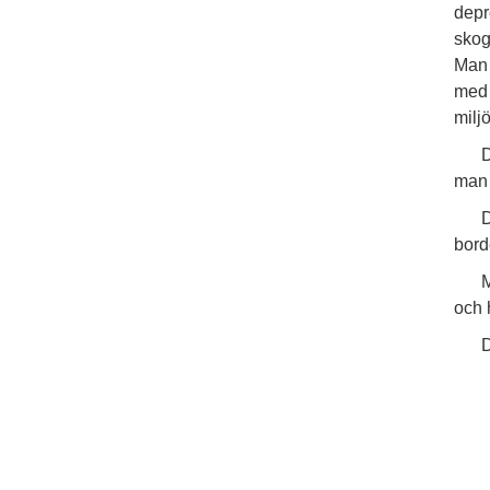
depr
skog
Man 
med 
milj
D
man 
D
bord
M
och 
D