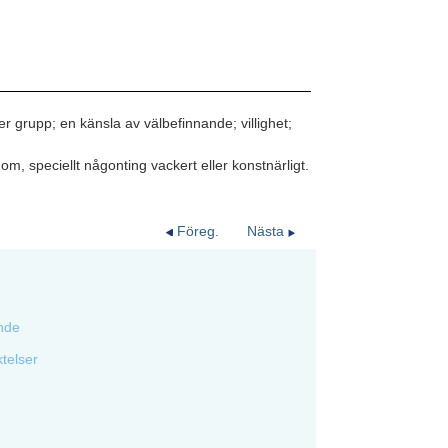
er grupp; en känsla av välbefinnande; villighet;
dom, speciellt någonting vackert eller konstnärligt.
Föreg.
Nästa
ende
ktelser