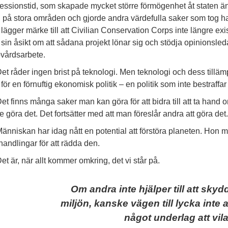
essionstid, som skapade mycket större förmögenhet åt staten 
 på stora områden och gjorde andra värdefulla saker som tog h
lägger märke till att Civilian Conservation Corps inte längre exis
sin åsikt om att sådana projekt lönar sig och stödja opinionsle
övårdsarbete.
et råder ingen brist på teknologi. Men teknologi och dess tillä
för en förnuftig ekonomisk politik – en politik som inte bestraff
et finns många saker man kan göra för att bidra till att ta hand
e göra det. Det fortsätter med att man föreslår andra att göra det.
änniskan har idag nått en potential att förstöra planeten. Hon m
handlingar för att rädda den.
et är, när allt kommer omkring, det vi står på.
Om andra inte hjälper till att skyd
miljön, kanske vägen till lycka inte 
något underlag att vila