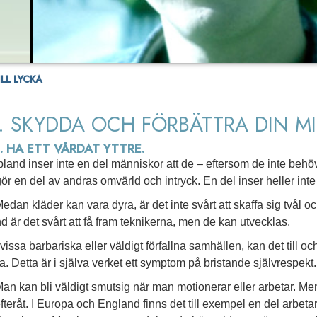
LL LYCKA
. SKYDDA OCH FÖRBÄTTRA DIN MI
1. HA ETT VÅRDAT YTTRE.
bland inser inte en del människor att de – eftersom de inte behöve
gör en del av andras omvärld och intryck. En del inser heller inte
edan kläder kan vara dyra, är det inte svårt att skaffa sig tvål 
nd är det svårt att få fram teknikerna, men de kan utvecklas.
 vissa barbariska eller väldigt förfallna samhällen, kan det till o
a. Detta är i själva verket ett symptom på bristande självrespekt.
an kan bli väldigt smutsig när man motionerar eller arbetar. Men 
efteråt. I Europa och England finns det till exempel en del arbeta