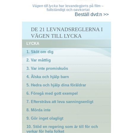
Vägen till lycka
har levandegjorts på film –
fullständigt och oavkortat
Beställ
dvd:n >>
DE 21 LEVNADSREGLERNA I
VÄGEN TILL LYCKA
LYCKA
1. Sköt om dig
2. Var måttlig
3. Var inte promiskuös
4. Älska och hjälp barn
5. Hedra och hjälp dina föräldrar
6. Föregå med gott exempel
7. Eftersträva att leva sanningsenligt
8. Mörda inte
9. Gör inget olagligt
10. Stöd en regering som är till för och
verkar för hela folket