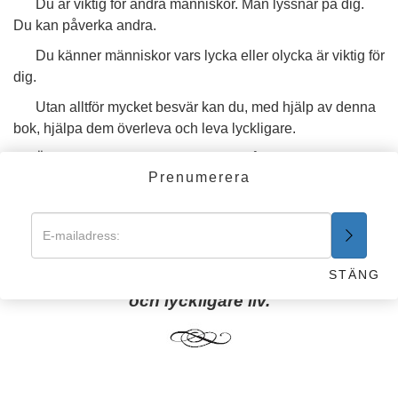
Du är viktig för andra människor. Man lyssnar på dig.
Du kan påverka andra.
Du känner människor vars lycka eller olycka är viktig för
dig.
Utan alltför mycket besvär kan du, med hjälp av denna
bok, hjälpa dem överleva och leva lyckligare.
Även om ingen kan garantera att någon annan kan vara
Prenumerera
lycklig, kan deras möjligheter till överlevnad och lycka
förbättras. Och därigenom även dina.
Det står i din makt
att visa vägen till ett mindre farligt
STÄNG
och lyckligare liv.