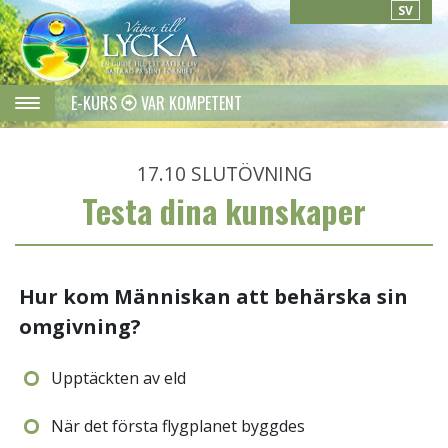
SV
E-KURS
VAR KOMPETENT
17.10
SLUTÖVNING
Testa dina kunskaper
Hur kom Människan att behärska sin
omgivning?
Upptäckten av eld
När det första flygplanet byggdes