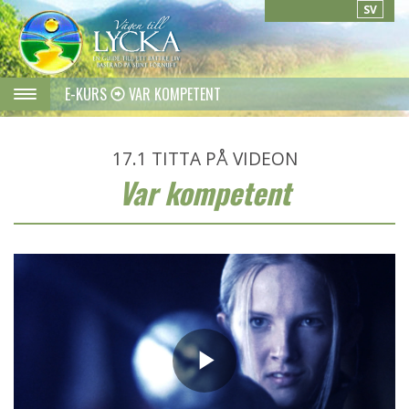
SV
E-KURS
VAR KOMPETENT
17.1
TITTA PÅ VIDEON
Var kompetent
Play