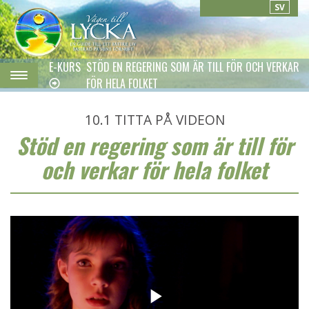
SV
E-KURS
STÖD EN REGERING SOM ÄR TILL FÖR OCH VERKAR
FÖR HELA FOLKET
10.1
TITTA PÅ VIDEON
Stöd en regering som är till för
r hela folket
och verkar för hela folket
r hela folket