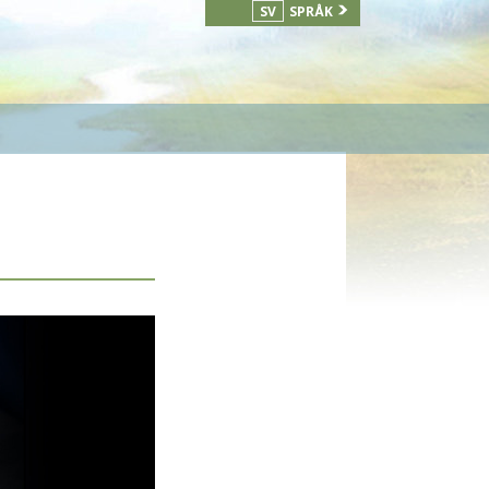
SV
SPRÅK