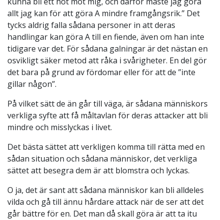
kunna bli ett hot mot mig, och därför måste jag göra
allt jag kan för att göra A mindre framgångsrik.” Det
tycks aldrig falla sådana personer in att deras
handlingar kan göra A till en fiende, även om han inte
tidigare var det. För sådana galningar är det nästan en
osvikligt säker metod att råka i svårigheter. En del gör
det bara på grund av fördomar eller för att de ”inte
gillar någon”.
På vilket sätt de än går till väga, är sådana människors
verkliga syfte att få måltavlan för deras attacker att bli
mindre och misslyckas i livet.
Det bästa sättet att verkligen komma till rätta med en
sådan situation och sådana människor, det verkliga
sättet att besegra dem är att blomstra och lyckas.
O ja, det är sant att sådana människor kan bli alldeles
vilda och gå till ännu hårdare attack när de ser att det
går bättre för en. Det man då skall göra är att ta itu