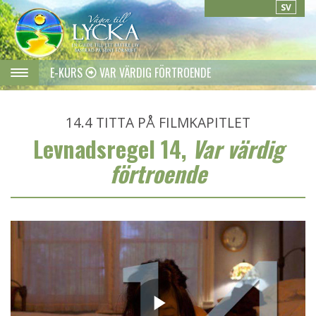
SV
E-KURS
VAR VÄRDIG FÖRTROENDE
14.4
TITTA PÅ FILMKAPITLET
Levnadsregel 14,
Var värdig
förtroende